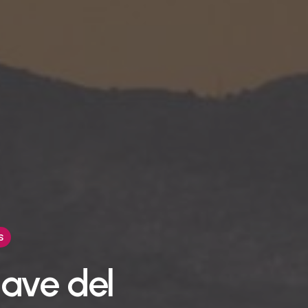
s
lave del