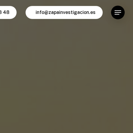
8 48
info@zapainvestigacion.es
Menu